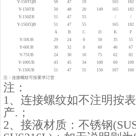
Y-150TQB
50
47
19
165
182
Y-150TB
50
48
20
149
165
182
Y-150ZB
51
47
55
/
/
Y-150ZQB
51
47
55
165
182
A
B
C
D
K
F
Y-50UB
29
24
0
50
35
55
Y-60UB
30
32
0
60
46
67
Y-75UB
24
30
10
75
62
82
Y-100UB
43
45
34
100
69
109
Y-150UB
51
47
55
150
107
160
注：连接螺纹可按要求订货
注：
1
、
连接螺纹如不注明按表
产
.
；
2
、接液材质：不锈钢
(SU