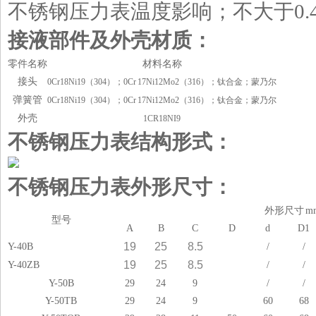
不锈钢压力表温度影响；不大于0.4
接液部件及外壳材质：
零件名称
材料名称
接头
0Cr18Ni19
（
304
）；
0Cr 17Ni12Mo2
（
316
）；钛合金；蒙乃尔
弹簧管
0Cr18Ni19
（
304
）；
0Cr 17Ni12Mo2
（
316
）；钛合金；蒙乃尔
外壳
1CR18NI9
不锈钢压力表结构形式：
不锈钢压力表外形尺寸：
外形尺寸 m
型号
A
B
C
D
d
D1
19
25
8.5
Y-40B
/
/
19
25
8.5
Y-40ZB
/
/
Y-50B
29
24
9
/
/
Y-50TB
29
24
9
60
68