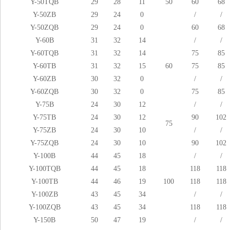
Y-50TQB
29
28
11
50
60
68
Y-50ZB
29
24
0
/
/
Y-50ZQB
29
24
0
60
68
Y-60B
31
32
14
/
/
Y-60TQB
31
32
14
75
85
Y-60TB
31
32
15
60
75
85
Y-60ZB
30
32
0
/
/
Y-60ZQB
30
32
0
75
85
Y-75B
24
30
12
/
/
Y-75TB
24
30
12
90
102
75
Y-75ZB
24
30
10
/
/
Y-75ZQB
24
30
10
90
102
Y-100B
44
45
18
/
/
Y-100TQB
44
45
18
118
118
Y-100TB
44
46
19
100
118
118
Y-100ZB
43
45
34
/
/
Y-100ZQB
43
45
34
118
118
Y-150B
50
47
19
/
/